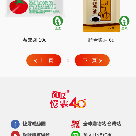
蕃茄醬 10g
調合醬油 6g
1
上一頁
下一頁
憶霖粉絲團
全球購物站 台灣站
調味料實驗所
加入LINE好友