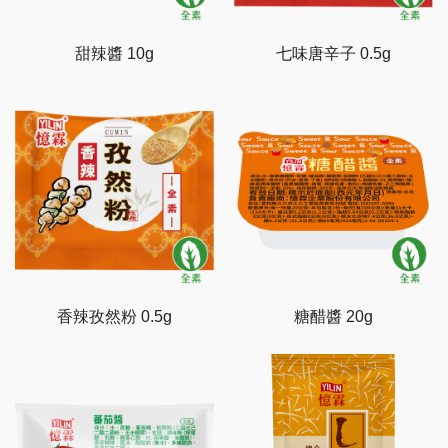
甜辣醬 10g
七味唐辛子 0.5g
香辣孜然粉 0.5g
糖醋醬 20g