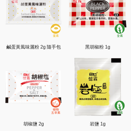
鹹蛋黃風味灑粉 2g 隨手包
黑胡椒粉 1g
胡椒鹽 2g
岩鹽 1g