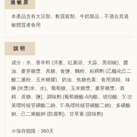
過敏原
本產品含有大豆類、麩質穀類、牛奶製品，不適合其過
敏體質者食用
說明
成分：水、香辛料 (洋蔥、紅蔥頭、大蒜、黑胡椒)、醬
油、麥芽糖漿、蔗糖、食鹽、麵粉、粘稠劑 (乙醯化己二
酸二澱粉、玉米糖膠)、奶油、焦糖色素、食用酒精、味
醂 [米漿(米、水)、葡萄糖、玉米糖漿、麥芽糖漿、酒
精、蔗糖、鹽]、調味劑 (葡萄糖酸-δ內酯、琥珀酸、5'-次
黃嘌呤核苷磷酸二鈉、5'-鳥嘌呤核苷磷酸二鈉)、多磷酸
鈉、己二烯酸鉀 (防腐劑)、甘草素 (甜味劑)
※保存期限：360天