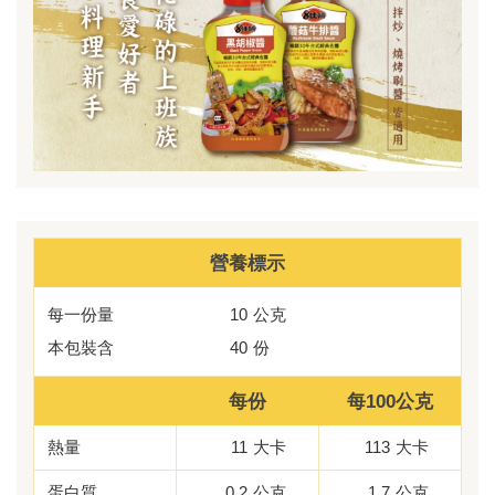
營養標示
每一份量
10
公克
本包裝含
40
份
每份
每100公克
熱量
11
大卡
113
大卡
蛋白質
0.2
公克
1.7
公克