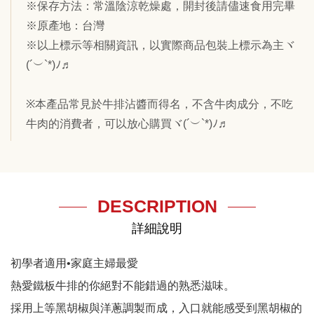
※保存方法：常溫陰涼乾燥處，開封後請儘速食用完畢
※原產地：台灣
※以上標示等相關資訊，以實際商品包裝上標示為主ヾ
(´︶`*)ﾉ♬
※本產品常見於牛排沾醬而得名，不含牛肉成分，不吃
牛肉的消費者，可以放心購買ヾ(´︶`*)ﾉ♬
DESCRIPTION
詳細說明
初學者適用•家庭主婦最愛
熱愛鐵板牛排的你絕對不能錯過的熟悉滋味。
採用上等黑胡椒與洋蔥調製而成，入口就能感受到黑胡椒的