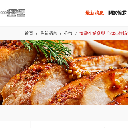
最新消息
關於憶霖
首頁
最新消息
公益
憶霖企業參與「2025扶
全部商品
元氣一番沙拉醬
家用台
業務用小包裝系列 (鹹)
業務用包裝-調味料粉 高湯粉
業務用