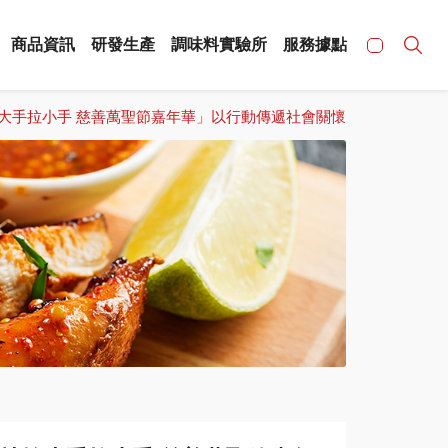
商品資訊
研發生產
調味料實驗所
服務據點
輪大手拉小手 慈善萬聖節嘉年華」以行動傳遞社會關懷
系調味醬 快易廚 8佳醬
家用日系調味料 本廚房
業務用
大包裝-異國口味醬料
業務用包裝-大容量袋裝▴3kg罐裝
12k