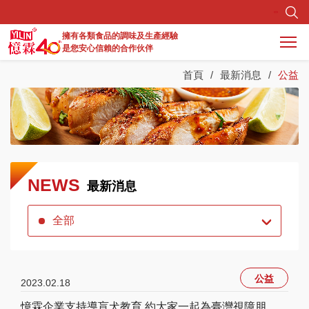
擁有各類食品的調味及生產經驗
是您安心信賴的合作伙伴
首頁
最新消息
公益
最新消息
關於憶霖
商品資訊
研發生產
NEWS
最新消息
調味料實驗所
全部
服務據點
公益
2023.02.18
憶霖企業支持導盲犬教育 約大家一起為臺灣視障朋